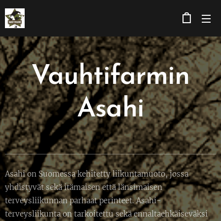
Vauhtifarmin
Asahi
Asahi on Suomessa kehitetty liikuntamuoto, jossa
yhdistyvät sekä itämaisen että länsimaisen
terveysliikunnan parhaat perinteet. Asahi-
terveysliikunta on tarkoitettu sekä ennaltaehkäiseväksi