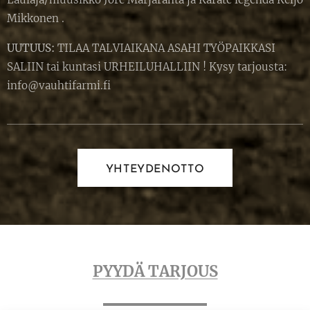
Mikkonen .
UUTUUS:
TILAA TALVIAIKANA ASAHI TYÖPAIKKASI
SALIIN tai kuntasi URHEILUHALLIIN ! Kysy tarjousta:
info@vauhtifarmi.fi
YHTEYDENOTTO
PYYDÄ TARJOUS