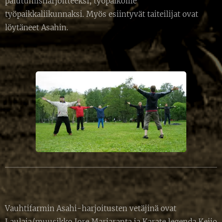
palutumisharjoitteeksi, työpaikoille
työpaikkaliikunnaksi. Myös esiintyvät taiteilijat ovat
löytäneet Asahin.
Vauhtifarmin Asahi-harjoitusten vetäjinä ovat
Laulaja/muusikko Jore Marjaranta ja Karate legenda Keijo