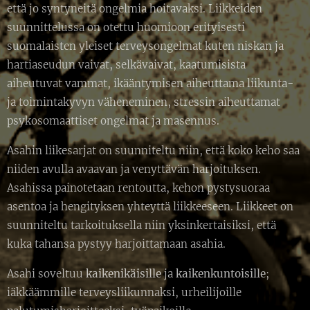
että jo syntyneitä ongelmia hoitavaksi. Liikkeiden
suunnittelussa on otettu huomioon erityisesti
suomalaisten yleiset terveysongelmat kuten niskan ja
hartiaseudun vaivat, selkävaivat, kaatumisista
aiheutuvat vammat, ikääntymisen aiheuttama liikunta-
ja toimintakyvyn väheneminen, stressin aiheuttamat
psykosomaattiset ongelmat ja masennus.
Asahin liikesarjat on suunniteltu niin, että koko keho saa
niiden avulla avaavan ja venyttävän harjoituksen.
Asahissa painotetaan rentoutta, kehon pystysuoraa
asentoa ja hengityksen yhteyttä liikkeeseen. Liikkeet on
suunniteltu tarkoituksella niin yksinkertaisiksi, että
kuka tahansa pystyy harjoittamaan asahia.
Asahi soveltuu
kaikenikäisille
ja
kaikenkuntoisille
;
iäkkäämmille terveysliikunnaksi, urheilijoille