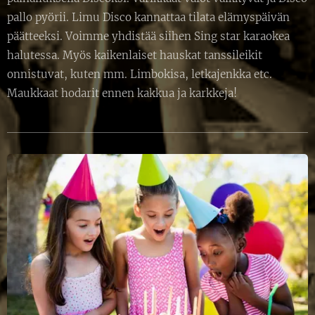
pallo pyörii. Limu Disco kannattaa tilata elämyspäivän
päätteeksi. Voimme yhdistää siihen Sing star karaokea
halutessa. Myös kaikenlaiset hauskat tanssileikit
onnistuvat, kuten mm. Limbokisa, letkajenkka etc.
Maukkaat hodarit ennen kakkua ja karkkeja!