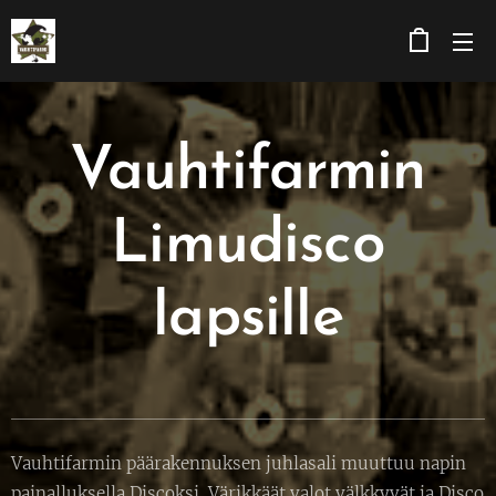
Vauhtifarmin
Limudisco
lapsille
Vauhtifarmin päärakennuksen juhlasali muuttuu napin
painalluksella Discoksi. Värikkäät valot välkkyvät ja Disco