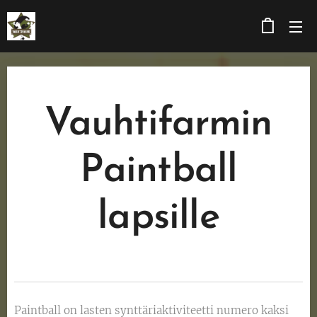
Vauhtifarmin
Paintball
lapsille
Paintball on lasten synttäriaktiviteetti numero kaksi