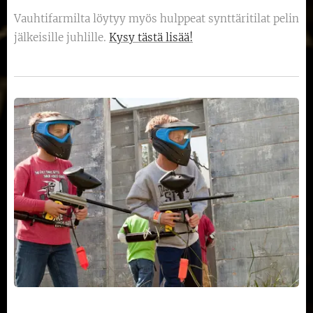
Vauhtifarmilta löytyy myös hulppeat synttäritilat pelin
jälkeisille juhlille.
Kysy tästä lisää!