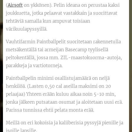
(
Airsoft
on ykkönen). Pelin ideana on perustaa kaksi
joukkuetta, jotka pelaavat vastakkain ja suorittavat
tehtäviä samalla kun ampuvat toisiaan
värikuulapyssyillä.
Vauhtifarmin Paintballpelit suoritetaan rakennetulla
metsäkentällä tai armeijan Basecamp tyylisellä
peltokentällä, jossa mm. ZIL-maastokuorma-autoja,
parakkeja ja vartiotorneja.
Paintballpelin minimi osallistujamäärä on neljä
henkilöä. (Lasten 0,50 cal aseilla maksimi on 20
pelaajaa) Yhteen erään kuluu aikaa noin 5-10 min,
jonka jälkeen putsataan osumat ja aloitetaan uusi erä.
Parissa tunnissa ehtii pelata monta erää.
Meillä on eri kokoisia ja kaliiberisia pyssyjä pienille ja
isoille lapsille.