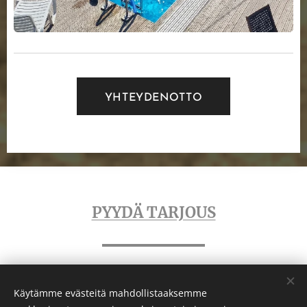
YHTEYDENOTTO
PYYDÄ TARJOUS
Käytämme evästeitä mahdollistaaksemme