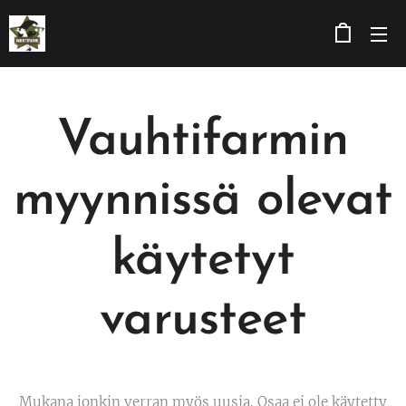
Vauhtifarmin
myynnissä olevat
käytetyt
varusteet
Mukana jonkin verran myös uusia. Osaa ei ole käytetty