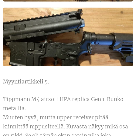
Myyntiartikkeli 5.
Tippmann M4 airsoft HPA replica Gen 1. Runko
metallia.
Muuten hyvä, mutta upper receiver pitää
kiinnittää nippusiteellä. Kuvasta näkyy mikä osa
on rikki. Se oli tämän ekan satsin vika joka