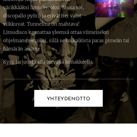
värikkääksi limudiscoksi. Musa soi,
discopallo pyörii ja eriväriset valot
vilkkuvat. Tunnelma on mahtava!
Limudisco kannattaa yleensä ottaa viimeiseksi
ohjelmanumeroksi, sillä se on kaikista paras pimeän tai
hämärän aikaan.
Kysy tarjousta alla olevalla lomakkeella.
YHTEYDENOTTO