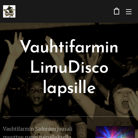
Vauhtifarmin
LimuDisco
lapsille
Vauhtifarmin Sadonkorjuusali
muuttuu napin painalluksella