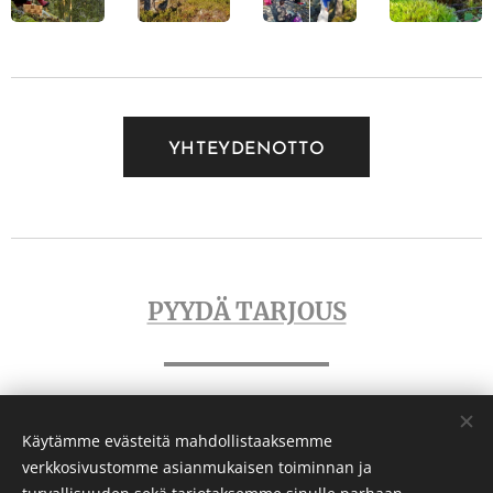
YHTEYDENOTTO
PYYDÄ TARJOUS
Käytämme evästeitä mahdollistaaksemme
verkkosivustomme asianmukaisen toiminnan ja
VAUHTIFARMI OY