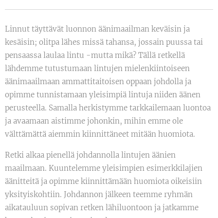
Linnut täyttävät luonnon äänimaailman keväisin ja
kesäisin; olitpa lähes missä tahansa, jossain puussa tai
pensaassa laulaa lintu -mutta mikä? Tällä retkellä
lähdemme tutustumaan lintujen mielenkiintoiseen
äänimaailmaan ammattitaitoisen oppaan johdolla ja
opimme tunnistamaan yleisimpiä lintuja niiden äänen
perusteella. Samalla herkistymme tarkkailemaan luontoa
ja avaamaan aistimme johonkin, mihin emme ole
välttämättä aiemmin kiinnittäneet mitään huomiota.
Retki alkaa pienellä johdannolla lintujen äänien
maailmaan. Kuuntelemme yleisimpien esimerkkilajien
äänitteitä ja opimme kiinnittämään huomiota oikeisiin
yksityiskohtiin. Johdannon jälkeen teemme ryhmän
aikatauluun sopivan retken lähiluontoon ja jatkamme