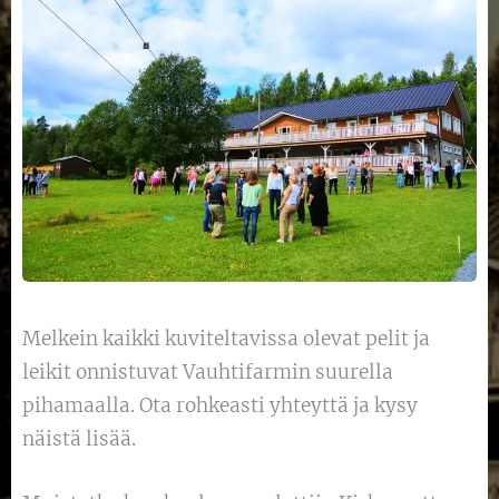
Melkein kaikki kuviteltavissa olevat pelit ja
leikit onnistuvat Vauhtifarmin suurella
pihamaalla. Ota rohkeasti yhteyttä ja kysy
näistä lisää.