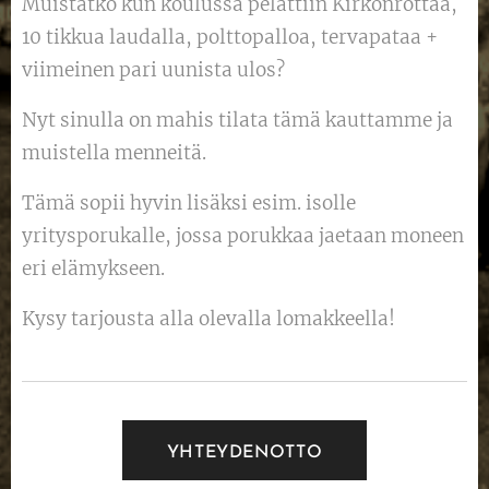
Muistatko kun koulussa pelattiin Kirkonrottaa,
10 tikkua laudalla, polttopalloa, tervapataa +
viimeinen pari uunista ulos?
Nyt sinulla on mahis tilata tämä kauttamme ja
muistella menneitä.
Tämä sopii hyvin lisäksi esim. isolle
yritysporukalle, jossa porukkaa jaetaan moneen
eri elämykseen.
Kysy tarjousta alla olevalla lomakkeella!
YHTEYDENOTTO