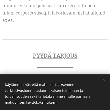
minima veniam quis nostrum exercitationem
ullam corporis suscipit laboriosam nisi ut aliquid
ex ea.
PYYDÄ TARJOUS
Käytämme evästeitä mahdollistaaksemme
verkkosivustomme asianmukaisen toiminnan ja
VAUHTIFARMI OY
turvallisuuden sekä tarjotaksemme sinulle parhaan
info@vauhtifarmi.fi
mahdollisen käyttökokemuksen.
puhelin: 0405122005
Evästeet