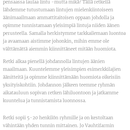
pensaassa laulaa lintu -mutta mikä? Tällä retkellä
lähdemme tutustumaan lintujen mielenkiintoiseen
äänimaailmaan ammattitaitoisen oppaan johdolla ja
opimme tunnistamaan yleisimpiä lintuja niiden äänen
perusteella. Samalla herkistymme tarkkailemaan luontoa
ja avaamaan aistimme johonkin, mihin emme ole
välttämättä aiemmin kiinnittäneet mitään huomiota.
Retki alkaa pienellä johdannolla lintujen äänien
maailmaan. Kuuntelemme yleisimpien esimerkkilajien
äänitteitä ja opimme kiinnittämään huomiota oikeisiin
yksityiskohtiin. Johdannon jälkeen teemme ryhmän
aikatauluun sopivan retken lähiluontoon ja jatkamme
kuuntelua ja tunnistamista luonnossa.
Retki sopii 5-20 henkilön ryhmille ja on kestoltaan
vähintään yhden tunnin mittainen. Jo Vauhtifarmin