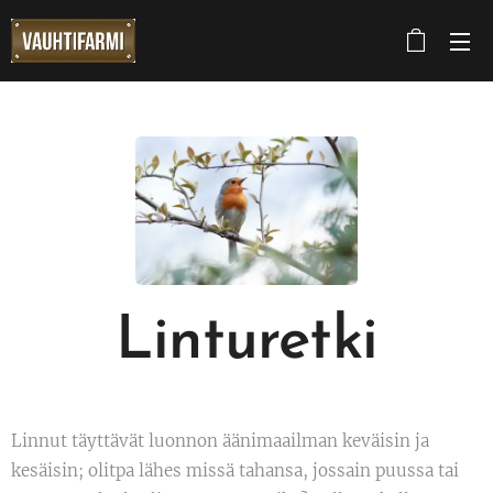
Linturetki
Linnut täyttävät luonnon äänimaailman keväisin ja
kesäisin; olitpa lähes missä tahansa, jossain puussa tai