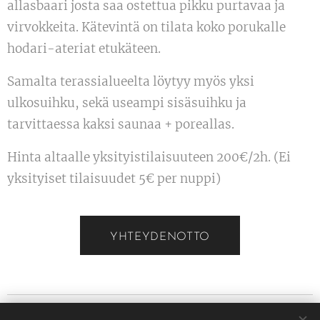
allasbaari josta saa ostettua pikku purtavaa ja
virvokkeita. Kätevintä on tilata koko porukalle
hodari-ateriat etukäteen.
Samalta terassialueelta löytyy myös yksi
ulkosuihku, sekä useampi sisäsuihku ja
tarvittaessa kaksi saunaa + poreallas.
Hinta altaalle yksityistilaisuuteen 200€/2h. (Ei
yksityiset tilaisuudet 5€ per nuppi)
YHTEYDENOTTO
VAUHTIFARMI OY