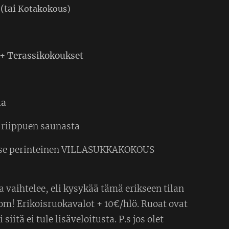
(tai
Kotakokous)
+ Terassikokoukset
la
ä riippuen saunasta
ä se perinteinen VILLASUKKAKOKOUS
 vaihtelee, eli kysykää tämä erikseen tilan
m! Erikoisruokavalot + 10€/hlö. Ruoat ovat
siitä ei tule lisäveloitusta. P.s jos olet