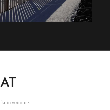
AT
an kuin voimme.