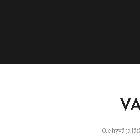
V
Ole hyvä ja jä