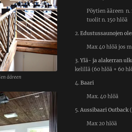
Pöytien ääreen n. 
tuolit n. 150 hlöä
2.
Edustussaunojen oles
Max 40 hlöä jos m
3.
Ylä- ja alakerran ulk
kelillä (60 hlöä + 60 hl
ien ääreen
4.
Baari
Max. 40 hlöä
5.
Aussibaari Outback
(
Max 20 hlöä