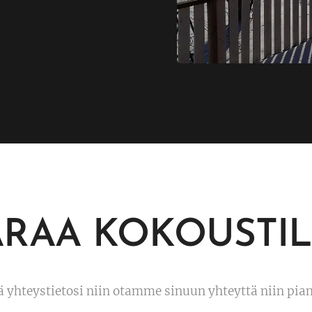
ARAA KOKOUSTIL
tä yhteystietosi niin otamme sinuun yhteyttä niin pi