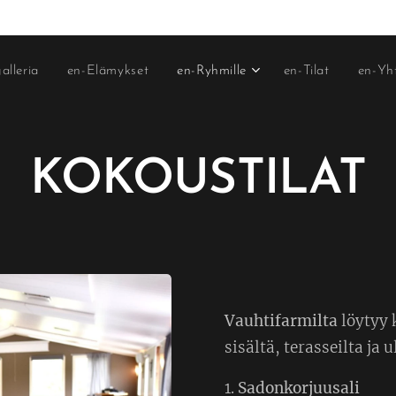
alleria
en-Elämykset
en-Ryhmille
en-Tilat
en-Yh
KOKOUSTILAT
Vauhtifarmilta
löytyy 
sisältä, terasseilta ja 
1.
Sadonkorjuusali