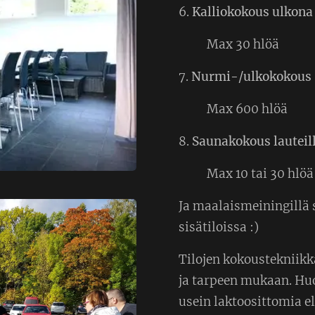
6.
Kalliokokous ulkona 
Max 30 hlöä
7.
Nurmi-/ulkokokous 
Max 600 hlöä
8.
Saunakokous lauteil
Max 10 tai 30 hlö
Ja maalaismeiningill
sisätiloissa :)
Tilojen kokoustekniikka
ja tarpeen mukaan. Huo
usein laktoosittomia eli 