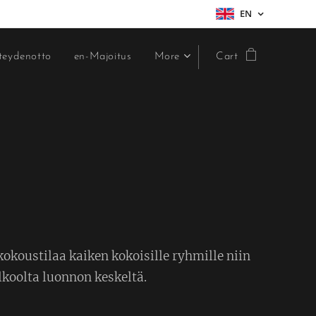
EN
teydenotto
en-Majoitus
More
Cart
kokoustilaa kaiken kokoisille ryhmille niin
ulkoolta luonnon keskeltä.