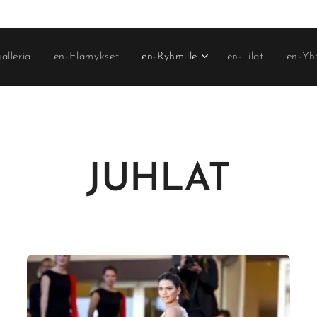
alleria
en-Elämykset
en-Ryhmille
en-Tilat
en-Yh
JUHLAT