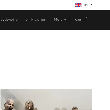
EN
teydenotto
en-Majoitus
More
Cart