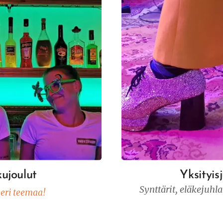
kujoulut
Yksityis
Synttärit, eläkejuhlat
eri teemaa!