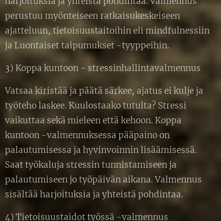
harjoituksia ja yhteistä pohdintaa. Valmennus
perustuu myönteiseen ratkaisukeskeiseen
ajatteluun, tietoisuustaitoihin eli mindfulnessiin
ja Luontaiset taipumukset -tyyppeihin.
3) Koppa kuntoon - stressinhallintavalmennus
Vatsaa kiristää ja päätä särkee, ajatus ei kulje ja
työteho laskee. Kuulostaako tutulta? Stressi
vaikuttaa sekä mieleen että kehoon. Koppa
kuntoon -valmennuksessa pääpaino on
palautumisessa ja hyvinvoinnin lisäämisessä.
Saat työkaluja stressin tunnistamiseen ja
palautumiseen jo työpäivän aikana. Valmennus
sisältää harjoituksia ja yhteistä pohdintaa.
4) Tietoisuustaidot työssä -valmennus