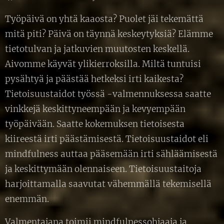
Työpäivä on yhtä kaaosta? Puolet jäi tekemättä
mitä piti? Päivä on täynnä keskeytyksiä? Elämme
tietotulvan ja jatkuvien muutosten keskellä.
Aivomme käyvät ylikierroksilla. Miltä tuntuisi
pysähtyä ja päästää hetkeksi irti kaikesta?
Tietoisuustaidot työssä -valmennuksessa saatte
vinkkejä keskittyneempään ja kevyempään
työpäivään. Saatte kokemuksen tietoisesta
kiireestä irti päästämisestä. Tietoisuustaidot eli
mindfulness auttaa pääsemään irti sähläämisestä
ja keskittymään olennaiseen. Tietoisuustaitoja
harjoittamalla saavutat vähemmällä tekemisellä
enemmän.
Valmentajana toimii mindfulnessohjaaja ja