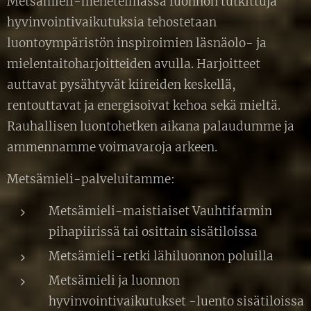
Metsämieli-menetelmässä luonnon tutkittuja
hyvinvointivaikutuksia tehostetaan
luontoympäristön inspiroimien läsnäolo- ja
mielentaitoharjoitteiden avulla. Harjoitteet
auttavat pysähtyvät kiireiden keskellä,
rentouttavat ja energisoivat kehoa sekä mieltä.
Rauhallisen luontohetken aikana palaudumme ja
ammennamme voimavaroja arkeen.
Metsämieli-palveluitamme:
Metsämieli-maistiaiset Vauhtifarmin
pihapiirissä tai osittain sisätiloissa
Metsämieli-retki lähiluonnon poluilla
Metsämieli ja luonnon
hyvinvointivaikutukset -luento sisätiloissa