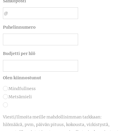
Sähköposti
Puhelinnumero
Budjetti per hlö
Olen kiinnostunut
Mindfullness
Metsämieli
Viesti/Ilmoita meille mahdollisimman tarkkaan:
hlömäärä, pvm, päivän pituus, kokousta, virkistystä,