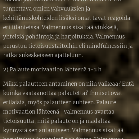
tunnettava omien vahvuuksien ja
kehittämiskohteiden lisäksi omat tavat reagoida
eri tilanteissa. Valmennus sisältää vinkkejä,
yhteisiä pohdintoja ja harjoituksia. Valmennus
perustuu tietoisuustaitoihin eli mindfulnessiin ja
ratkaisukeskeiseen ajatteluun.
2) Palaute motivaation lähteenä 1-2 h
Miksi palautteen antaminen on niin vaikeaa? Entä
kuinka vastaanottaa palautetta? Ihmiset ovat
erilaisia, myös palautteen suhteen. Palaute
motivaation lähteenä -valmennus avartaa
tietoisuutta, mitä palaute on ja madaltaa
kynnystä sen antamiseen. Valmennus sisältää