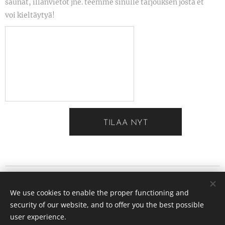
saunat, illanvietot jne. teemme sinulle tarjouksen josta et
voi kieltäytyä!
TILAA NYT
VAUHTIFARMI OY
We use cookies to enable the proper functioning and
Suonojantie 200, 01860 PERTTULA
security of our website, and to offer you the best possible
info
@vauhtifarmi.fi
puhelin: 0405122005
Cookies
user experience.