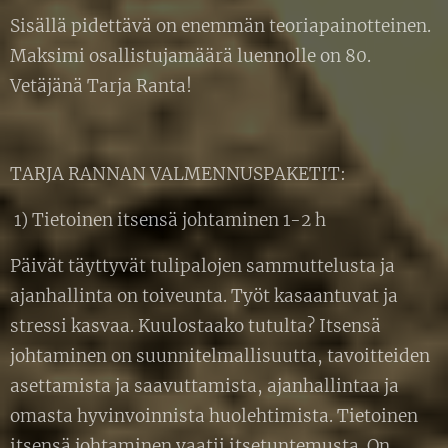
Sisällä pidettävä on enemmän teoriapainotteinen.
Maksimi osallistujamäärä luennolle on 80.
Vetäjänä Tarja Ranta!
TARJA RANNAN VALMENNUSPAKETIT:
1) Tietoinen itsensä johtaminen 1-2 h
Päivät täyttyvät tulipalojen sammuttelusta ja
ajanhallinta on toiveunta. Työt kasaantuvat ja
stressi kasvaa. Kuulostaako tutulta? Itsensä
johtaminen on suunnitelmallisuutta, tavoitteiden
asettamista ja saavuttamista, ajanhallintaa ja
omasta hyvinvoinnista huolehtimista. Tietoinen
itsensä johtaminen vaatii itsetuntemusta. On