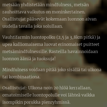
metsään yhdistetään mindfulness, metsän
rauhoittava vaikutus on moninkertainen.
Osallistujat pääsevät kokemaan luonnon aivan
uudella tavalla joka solullaan.
Vauhtifarmin luontopolku (2,5 ja 3,8km pitkä) ja
upea kalliomaisema luovat erinomaiset puitteet
metsämindfulnessille. Rasteilla havainnoidaan
luonnon ääniä ja tuoksuja!
Mindfulness voidaan pitää joko sisällä tai ulkona
tai kombinaationa.
Osallistujat: Ulkona noin 20 hlöä kerrallaan,
omatoimiselle luontopolulle voi lähteä vaikka
isompikin porukka pienryhmissä.