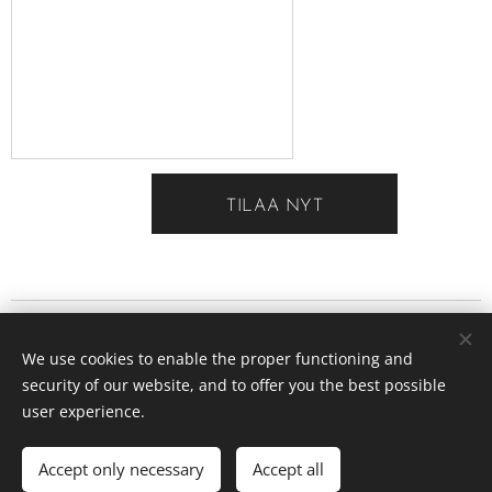
TILAA NYT
VAUHTIFARMI OY
We use cookies to enable the proper functioning and
Suonojantie 200, 01860 PERTTULA
security of our website, and to offer you the best possible
info
@vauhtifarmi.fi
puhelin: 0405122005
Cookies
user experience.
Languages
Accept only necessary
Accept all
Suomi
English