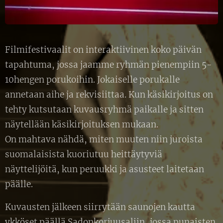
Filmifestivaalit on interaktiivinen koko päivän
tapahtuma, jossa jaamme ryhmän pienempiin 5-
10hengen porukoihin. Jokaiselle porukalle
annetaan aihe ja rekvisiittaa. Kun käsikirjoitus on
tehty kutsutaan kuvausryhmä paikalle ja sitten
näytellään käsikirjoituksen mukaan.
On mahtava nähdä, miten muuten niin juroista
suomalaisista kuoriutuu heittäytyviä
näyttelijöitä, kun peruukki ja asusteet laitetaan
päälle.
Kuvausten jälkeen siirrytään saunojen kautta
ykköset päällä Sadonkorjuusaliin, jossa punaisten