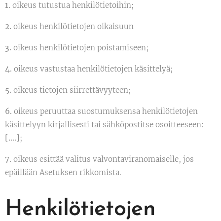
1.
oikeus tutustua henkilötietoihin;
2.
oikeus henkilötietojen oikaisuun
3.
oikeus henkilötietojen poistamiseen;
4.
oikeus vastustaa henkilötietojen käsittelyä;
5.
oikeus tietojen siirrettävyyteen;
6.
oikeus peruuttaa suostumuksensa henkilötietojen
käsittelyyn kirjallisesti tai sähköpostitse osoitteeseen:
[….]
;
7.
oikeus esittää valitus valvontaviranomaiselle, jos
epäillään Asetuksen rikkomista.
Henkilötietojen