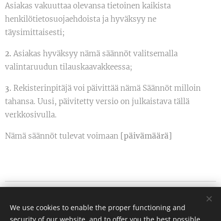
Asiakas vakuuttaa olevansa tietoinen kaikista
henkilötietosuojaehdoista ja hyväksyy ne
täysimittaisesti;
2.
Asiakas hyväksyy nämä säännöt valitsemalla
valintaruudun tilauskaavakkeessa;
3.
Rekisterinpitäjä voi päivittää nämä Säännöt milloin
tahansa. Uusi, päivitetty versio on julkaistava tällä
verkkosivulla.
Nämä säännöt tulevat voimaan
[päivämäärä]
VAUHTIFARMI OY
We use cookies to enable the proper functioning and
Suonojantie 200, 01860 PERTTULA
security of our website, and to offer you the best possible