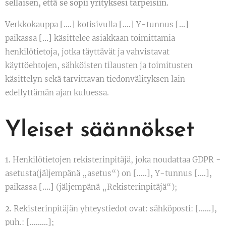
sellaisen, että se sopii yrityksesi tarpeisiin.
Verkkokauppa
[….]
kotisivulla
[….]
Y-tunnus
[…]
paikassa
[…]
käsittelee asiakkaan toimittamia
henkilötietoja, jotka täyttävät ja vahvistavat
käyttöehtojen, sähköisten tilausten ja toimitusten
käsittelyn sekä tarvittavan tiedonvälityksen lain
edellyttämän ajan kuluessa.
Yleiset säännökset
1.
Henkilötietojen rekisterinpitäjä, joka noudattaa GDPR -
asetusta(jäljempänä „asetus“) on
[…..]
, Y-tunnus
[….]
,
paikassa
[….]
(jäljempänä „Rekisterinpitäjä“);
2.
Rekisterinpitäjän yhteystiedot ovat: sähköposti:
[……]
,
puh.:
[………]
;